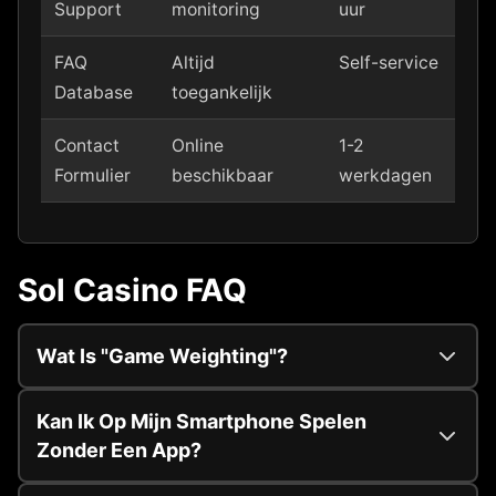
Support
monitoring
uur
FAQ
Altijd
Self-service
Database
toegankelijk
Contact
Online
1-2
Formulier
beschikbaar
werkdagen
Sol Casino FAQ
Wat Is "Game Weighting"?
Kan Ik Op Mijn Smartphone Spelen
Zonder Een App?