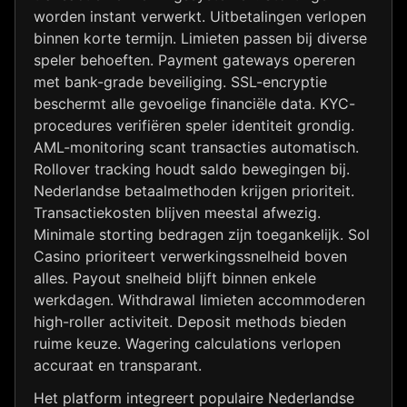
worden instant verwerkt. Uitbetalingen verlopen
binnen korte termijn. Limieten passen bij diverse
speler behoeften. Payment gateways opereren
met bank-grade beveiliging. SSL-encryptie
beschermt alle gevoelige financiële data. KYC-
procedures verifiëren speler identiteit grondig.
AML-monitoring scant transacties automatisch.
Rollover tracking houdt saldo bewegingen bij.
Nederlandse betaalmethoden krijgen prioriteit.
Transactiekosten blijven meestal afwezig.
Minimale storting bedragen zijn toegankelijk. Sol
Casino prioriteert verwerkingssnelheid boven
alles. Payout snelheid blijft binnen enkele
werkdagen. Withdrawal limieten accommoderen
high-roller activiteit. Deposit methods bieden
ruime keuze. Wagering calculations verlopen
accuraat en transparant.
Het platform integreert populaire Nederlandse