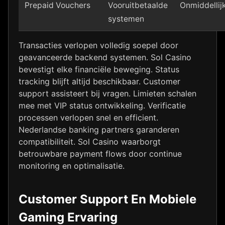
Prepaid Vouchers
Vooruitbetaalde
Onmiddellij
systemen
Transacties verlopen volledig soepel door
geavanceerde backend systemen. Sol Casino
bevestigt elke financiële beweging. Status
tracking blijft altijd beschikbaar. Customer
support assisteert bij vragen. Limieten schalen
mee met VIP status ontwikkeling. Verificatie
processen verlopen snel en efficient.
Nederlandse banking partners garanderen
compatibiliteit. Sol Casino waarborgt
betrouwbare payment flows door continue
monitoring en optimalisatie.
Customer Support En Mobiele
Gaming Ervaring