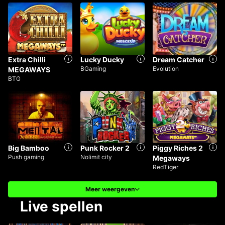
Extra Chilli
Lucky Ducky
Dream Catcher
BGaming
Evolution
MEGAWAYS
BTG
Big Bamboo
Punk Rocker 2
Piggy Riches 2
Push gaming
Nolimit city
Megaways
RedTiger
Meer weergeven
Live spellen