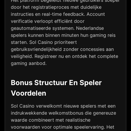
door het registratieproces met duidelijke
instructies en real-time feedback. Account
verificatie verloopt efficiënt door
geautomatiseerde systemen. Nederlandse
spelers kunnen binnen minuten hun gaming reis
starten. Sol Casino prioriteert
gebruiksvriendelijkheid zonder concessies aan
veiligheid. Registreer nu en ontdek het complete
gaming aanbod.
Bonus Structuur En Speler
Voordelen
Sol Casino verwelkomt nieuwe spelers met een
indrukwekkende welkomstbonus die genereuze
waarde combineert met realistische
voorwaarden voor optimale speelervaring. Het