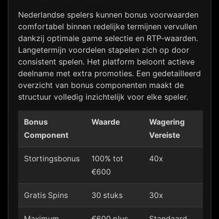
Nederlandse spelers kunnen bonus voorwaarden
comfortabel binnen redelijke termijnen vervullen
dankzij optimale game selectie en RTP-waarden.
Langetermijn voordelen stapelen zich op door
consistent spelen. Het platform beloont actieve
deelname met extra promoties. Een gedetailleerd
overzicht van bonus componenten maakt de
structuur volledig inzichtelijk voor elke speler.
Bonus
Waarde
Wagering
Component
Vereiste
Stortingsbonus
100% tot
40x
€600
Gratis Spins
30 stuks
30x
Maximum
€600 plus
Standaard