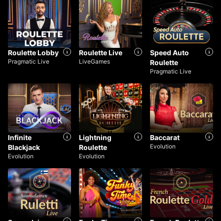
Roulette Lobby
Roulette Live
Speed Auto
Pragmatic Live
LiveGames
Roulette
Pragmatic Live
Infinite
Lightning
Baccarat
Evolution
Blackjack
Roulette
Evolution
Evolution